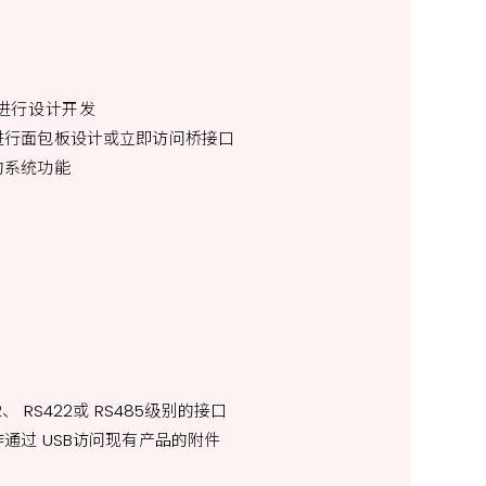
进行设计开发
进行面包板设计
或立即访问桥接口
的系统功能
32、 RS422或 RS485级别的接口
通过 USB访问现
有产品的附件