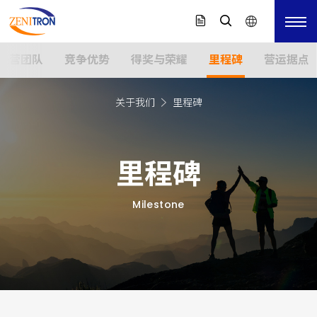
经营团队
竞争优势
得奖与荣耀
里程碑
营运据点
关于我们
里程碑
里程碑
Milestone