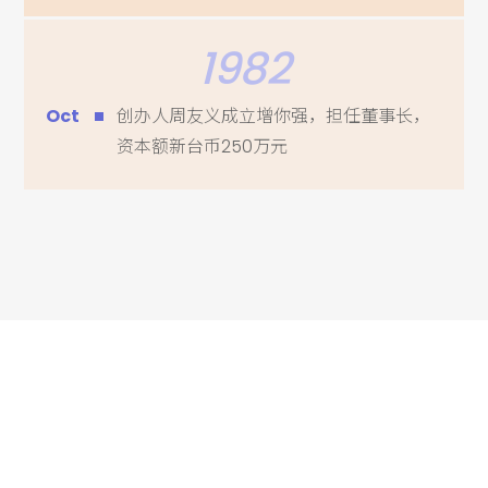
1982
Oct
创办人周友义成立增你强，担任董事长，
资本额新台币250万元