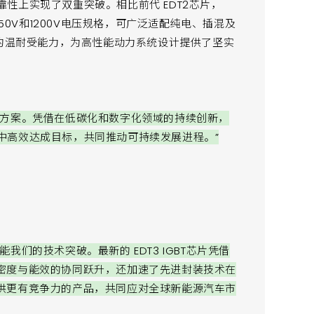
可靠性上实现了双重突破。相比前代 EDT2芯片，
50V和1200V电压规格，可广泛适配纯电、插混及
C的温耐受能力，为高性能动力系统设计提供了坚实
决方案。凭借在低碳化和数字化领域的持续创新，
场景中高效达成目标，共同推动可持续发展进程。”
们的技术突破。最新的 EDT3 IGBT芯片凭借
密度与能效的协同跃升，还加速了先进封装技术在
供更有竞争力的产品，共同应对全球新能源汽车市