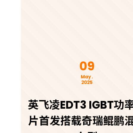
09
May .
2025
英飞凌EDT3 IGBT功
片首发搭载奇瑞鲲鹏