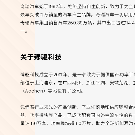
奇瑞汽车始于1997年，始终坚持自主创新，致力于为
最早突破百万销量的汽车自主品牌。奇瑞汽车一切以用户
奇瑞汽车集团销售汽车260.39万辆，其中出口超过114
一。
关于臻驱科技
臻驱科技成立于2017年，是一家致力于提供国产功率
部位于上海浦东，在广西柳州、浙江平湖、安徽芜湖、
（Aachen）等地设有子公司。
凭借着行业领先的产品创新、产业化落地和供应链整合
器、功率模块等产品，已成功配套国内外主流车企的数十
量达 50万套，功率模块超150万片，助力全球新能源