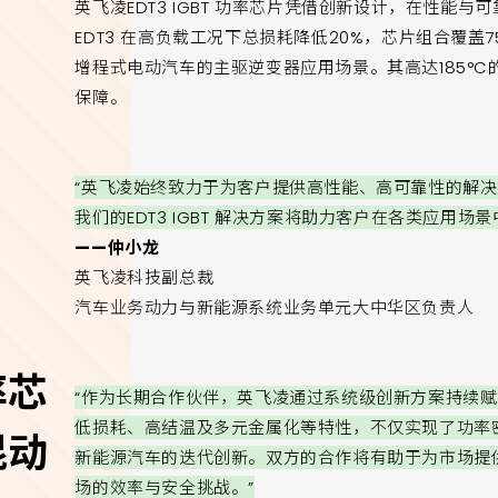
英飞凌EDT3 IGBT 功率芯片凭借创新设计，在性能与
EDT3 在高负载工况下总损耗降低20%，芯片组合覆盖7
增程式电动汽车的主驱逆变器应用场景。其高达185°
保障。
“英飞凌始终致力于为客户提供高性能、高可靠性的解
我们的EDT3 IGBT 解决方案将助力客户在各类应用
——仲小龙
英飞凌科技副总裁
汽车业务动力与新能源系统业务单元大中华区负责人
率芯
“作为长期合作伙伴，英飞凌通过系统级创新方案持续赋能我
低损耗、高结温及多元金属化等特性，不仅实现了功率
混动
新能源汽车的迭代创新。双方的合作将有助于为市场提
场的效率与安全挑战。”