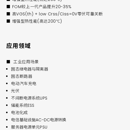
■ FOM较上一代产品提升20-35%
■ 高VGS(th) + low Crss/Ciss=0V零伏可靠关断
■ 增强型热性能(高达200℃)
应用领域
■ 工业应用场景
固态继电器与隔离器
固态断路器
电动汽车充电
光伏
不间断电源系统UPS
储能系统ESS
电池化成
电信基础设施AC-DC电源转换
服务器电源单元PSU