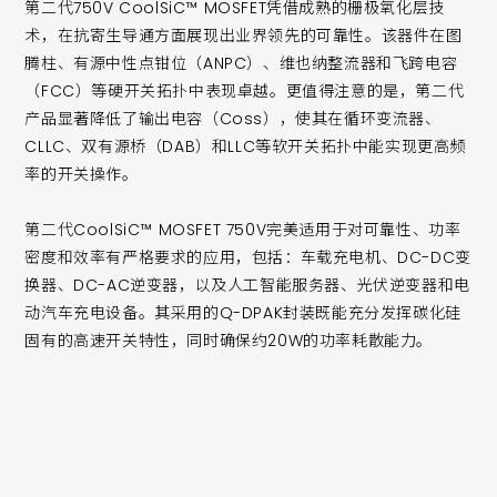
第二代750V CoolSiC™ MOSFET凭借成熟的栅极氧化层技
术，在抗寄生导通方面展现出业界领先的可靠性。该器件在图
腾柱、有源中性点钳位（ANPC）、维也纳整流器和飞跨电容
（FCC）等硬开关拓扑中表现卓越。更值得注意的是，第二代
产品显著降低了输出电容（Coss），使其在循环变流器、
CLLC、双有源桥（DAB）和LLC等软开关拓扑中能实现更高频
率的开关操作。
第二代CoolSiC™ MOSFET 750V完美适用于对可靠性、功率
密度和效率有严格要求的应用，包括：车载充电机、DC-DC变
换器、DC-AC逆变器，以及人工智能服务器、光伏逆变器和电
动汽车充电设备。其采用的Q-DPAK封装既能充分发挥碳化硅
固有的高速开关特性，同时确保约20W的功率耗散能力。