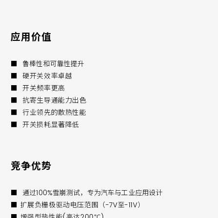
应用价值
■
鲁棒性和可靠性提升
■ 硬开关效率卓越
■ 开关频率更高
■ 抗寄生导通能力出色
■ 行业领先的散热性能
■ 开关损耗显著降低
竞争优势
■
通过100%雪崩测试，专为汽车与工业应用设计
■ 扩展负栅极驱动电压范围（-7V至-11V）
■ 增强型热性能(高达200℃)