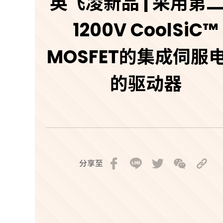
英飞凌新品 | 采用第
1200V CoolSiC™
MOSFET的集成伺服
的驱动器
分享至