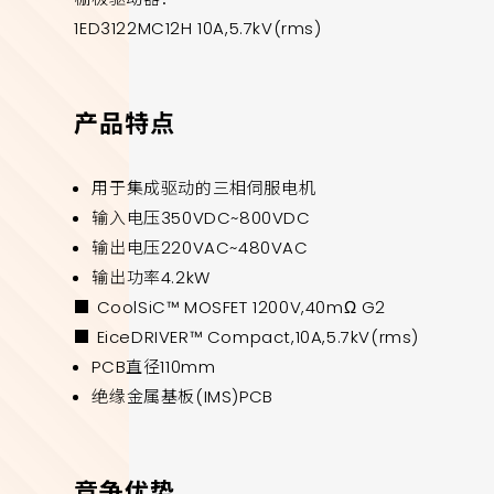
1ED3122MC12H 10A,5.7kV(rms)
产品特点
用于集成驱动的三相伺服电机
输入电压350VDC~800VDC
输出电压220VAC~480VAC
输出功率4.2kW
■ CoolSiC™ MOSFET 1200V,40mΩ G2
■ EiceDRIVER™ Compact,10A,5.7kV(rms)
PCB直径110mm
绝缘金属基板(IMS)PCB
竞争优势