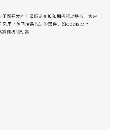
驱动器应用而开发的升级版逆变板和栅极驱动器板。客户
用了英飞凌最先进的器件，如CoolSiC™
单通道隔离栅极驱动器