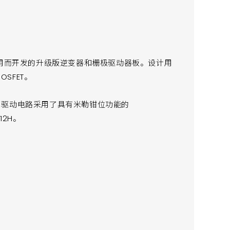
动器应用而开发的升级版逆变器和栅极驱动器板。设计用
OSFET。
开关。驱动电路采用了具有米勒钳位功能的
12H。